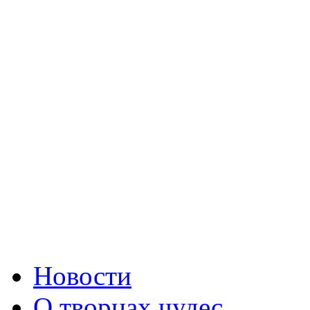
Новости
О творцах чудес