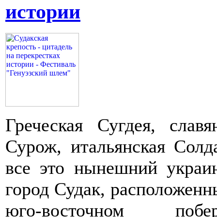
истории
Греческая Сугдея, славя
Сурож, итальянская Солд
все это нынешний украи
город Судак, расположенн
юго-восточном побер