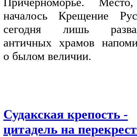
Причерноморье. Место
началось Крещение Ру
сегодня лишь разва
античных храмов напом
о былом величии.
Судакская крепость -
цитадель на перекрес