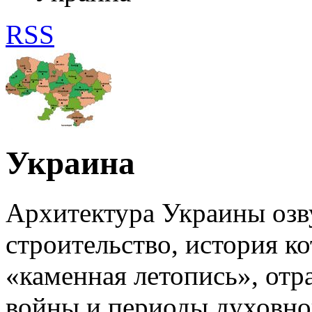
RSS
Украина
Архитектура Украины озв
строительство, история ко
«каменная летопись», отр
войны и периоды духовног