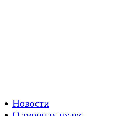
Новости
О творцах чудес