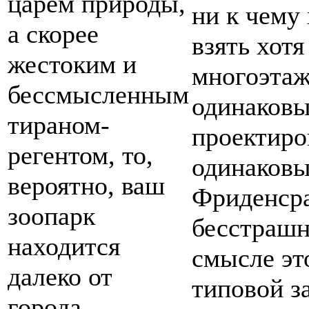
царём природы,
ни к чему
а скорее
взять хот
жестоким и
многоэтаж
бессмысленным
одинаковых
тираном-
проектиро
регентом, то,
одинаковы
вероятно, ваш
Фриденсра
зоопарк
бесстрашн
находится
смысле эт
далеко от
типовой з
города