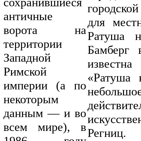
сохранившиеся
городской
античные
для мест
ворота на
Ратуша н
территории
Бамберг 
Западной
известна
Римской
«Ратуша 
империи (а по
неболь
некоторым
действ
данным — и во
искусств
всем мире), в
Регниц.
1986 году