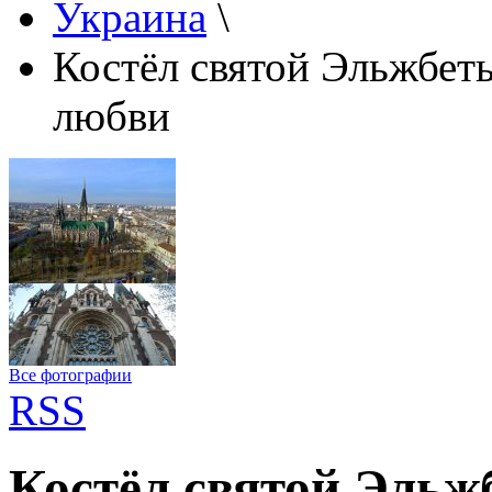
Украина
\
Костёл святой Эльжбет
любви
Все фотографии
RSS
Костёл святой Эльж