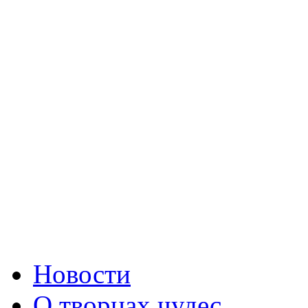
Новости
О творцах чудес