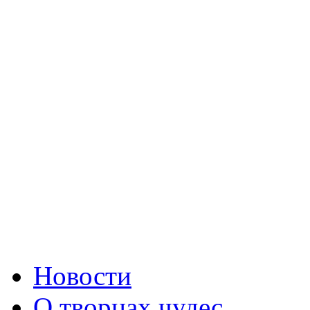
Новости
О творцах чудес