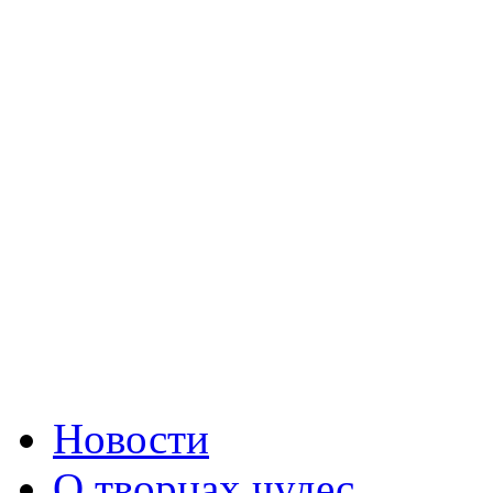
Новости
О творцах чудес