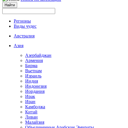
Регионы
Виды чудес
Австралия
Азия
Азербайджан
Армения
Бирма
Вьетнам
Израиль
Индия
Индонезия
Иордания
Ирак
Иран
Камбоджа
Китай
Ливан
Малайзия
Объединенные Арабские Эмираты