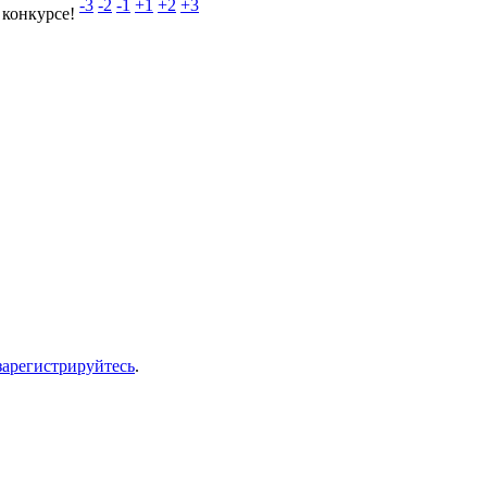
-3
-2
-1
+1
+2
+3
 конкурсе!
зарегистрируйтесь
.