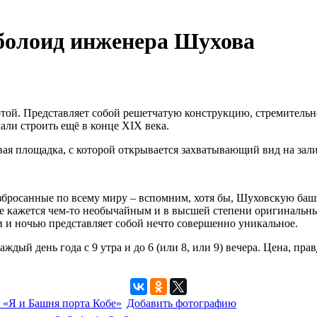
рболоид инженера Шухова
отой. Представляет собой решетчатую конструкцию, стремительн
али строить ещё в конце XIX века.
вая площадка, с которой открывается захватывающий вид на зали
разбросанные по всему миру – вспомним, хотя бы, Шуховскую б
обе кажется чем-то необычайным и в высшей степени оригиналь
 и ночью представляет собой нечто совершенно уникальное.
ый день года с 9 утра и до 6 (или 8, или 9) вечера. Цена, прав
 «Я и Башня порта Кобе»
Добавить фотографию