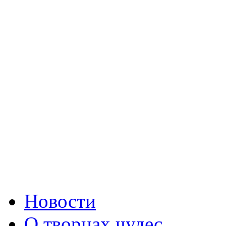
Новости
О творцах чудес