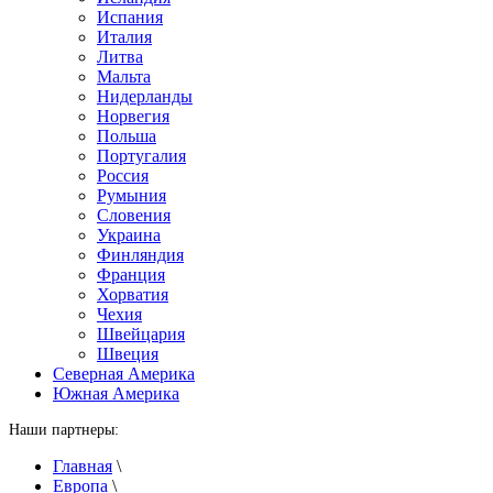
Испания
Италия
Литва
Мальта
Нидерланды
Норвегия
Польша
Португалия
Россия
Румыния
Словения
Украина
Финляндия
Франция
Хорватия
Чехия
Швейцария
Швеция
Северная Америка
Южная Америка
Наши партнеры:
Главная
\
Европа
\