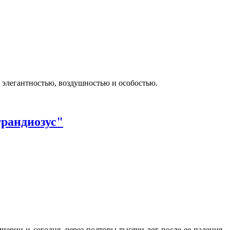
о элегантностью, воздушностью и особостью.
грандиозус"
ерии и сегодня, через полторы тысячи лет после ее падения,