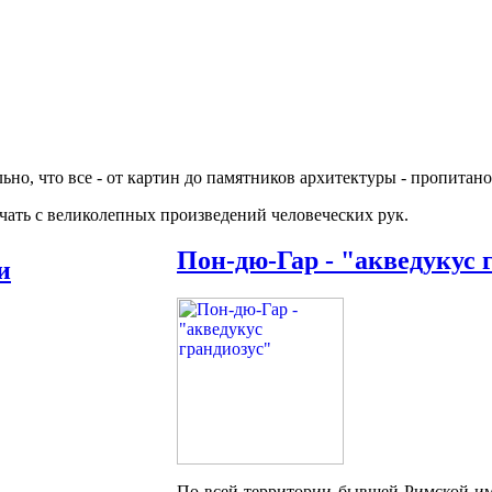
но, что все - от картин до памятников архитектуры - пропитан
чать с великолепных произведений человеческих рук.
Пон-дю-Гар - "акведукус 
и
По всей территории бывшей Римской имп