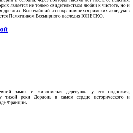
рых является не только свидетельством любви к чистоте, но и
я древних. Высочайший из сохранившихся римских акведуков
вляется Памятником Всемирного наследия ЮНЕСКО.
кой
ревний замок и живописная деревушка у его подножия,
у тихой реки Дордонь в самом сердце исторического и
паде Франции.