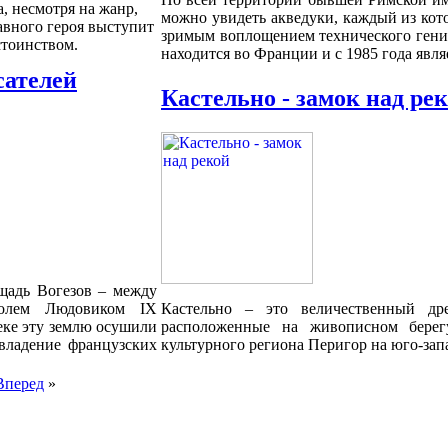
, несмотря на жанр,
можно увидеть акведуки, каждый из кото
авного героя выступит
зримым воплощением технического гени
стоинством.
находится во Франции и с 1985 года я
сателей
Кастельно - замок над ре
ощадь Вогезов – между
олем Людовиком IХ
Кастельно – это величественный д
еке эту землю осушили
расположенные на живописном берег
 владение французских
культурного региона Перигор на юго-за
Вперед
»