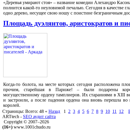
«Деревья умирают стоя» – название комедии Алехандро Касона
полнится какой-то неуловимой печалью. Сегодня в качестве гл
одно дерево, несущее свою ношу с поистине безграничным до
Площадь дуэлянтов, аристократов и пи
Когда-то болота, на месте которых сегодня расположена пл
прочим, старейшая в Париже! – были подарены кор
могущественному ордену тамплиеров. Их стараниями в ХIII в
и застроили, а после падения ордена она вновь перешла во
королей.
Страницы:
Всего: 48
«
Назад
1
2
3
4
5
6
7
8
9
10
11
12
ARTtech -
SEO аудит сайта
Copyright © 2007–2026
(16+)
www.1001chudo.ru