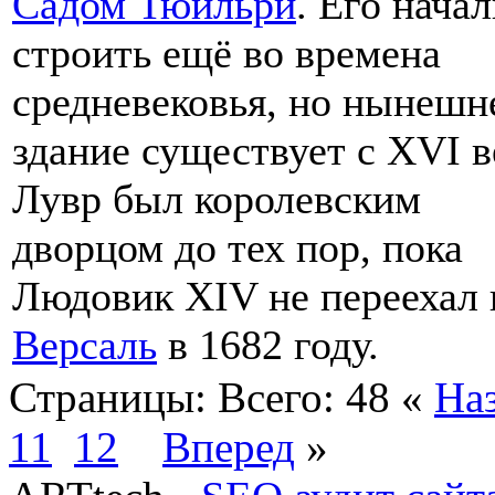
Садом Тюильри
. Его нача
строить ещё во времена
средневековья, но нынешн
здание существует с XVI в
Лувр был королевским
дворцом до тех пор, пока
Людовик XIV не переехал 
Версаль
в 1682 году.
Страницы:
Всего: 48
«
На
11
12
Вперед
»