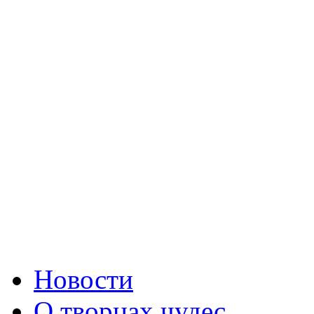
Новости
О творцах чудес