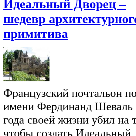
Идеальный Дворец –
шедевр архитектурног
примитива
Французский почтальон п
имени Фердинанд Шеваль 
года своей жизни убил на т
чтобы создать Идеальный