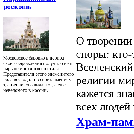
роскошь
О творении
споры: кто-
Московское барокко в период
своего зарождения получило имя
Вселенский
нарышкинскинского стиля.
Представители этого знаменитого
религии мир
рода возводили в своих имениях
здания нового вида, тогда еще
кажется зн
неведомого в России.
всех людей
Храм-пам