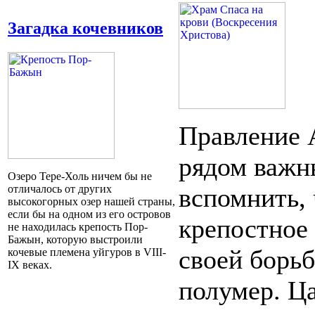
Загадка кочевников
Правление 
рядом важн
Озеро Тере-Холь ничем бы не
отличалось от других
вспомнить,
высокогорных озер нашей страны,
если бы на одном из его островов
крепостное
не находилась крепость Пор-
Бажын, которую выстроили
своей борь
кочевые племена уйгуров в VIII-
IX веках.
полумер. Ца