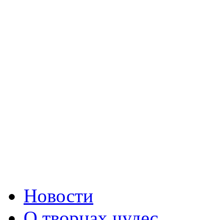
Новости
О творцах чудес