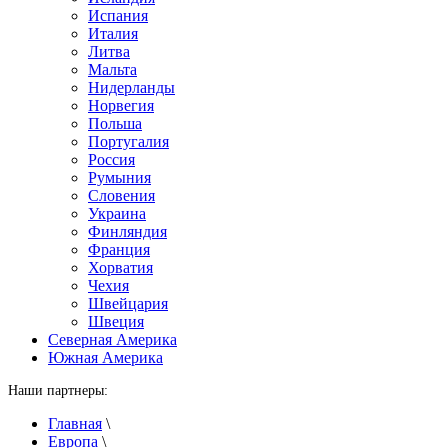
Испания
Италия
Литва
Мальта
Нидерланды
Норвегия
Польша
Португалия
Россия
Румыния
Словения
Украина
Финляндия
Франция
Хорватия
Чехия
Швейцария
Швеция
Северная Америка
Южная Америка
Наши партнеры:
Главная
\
Европа
\