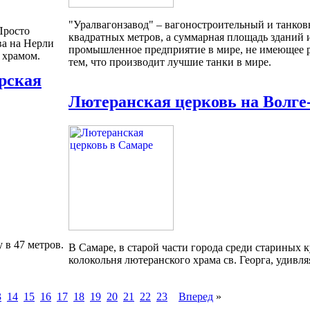
"Уралвагонзавод" – вагоностроительный и танков
Просто
квадратных метров, а суммарная площадь зданий и
ва на Нерли
промышленное предприятие в мире, не имеющее ра
 храмом.
тем, что производит лучшие танки в мире.
рская
Лютеранская церковь на Волге
 в 47 метров.
В Самаре, в старой части города среди стариных
колокольня лютеранского храма св. Георга, удивл
3
14
15
16
17
18
19
20
21
22
23
Вперед
»