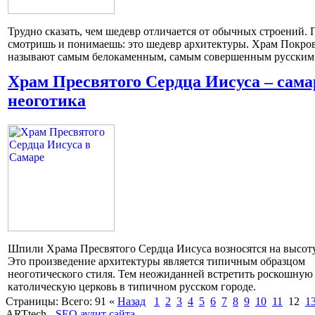
Трудно сказать, чем шедевр отличается от обычных строений. 
смотришь и понимаешь: это шедевр архитектуры. Храм Покро
называют самым белокаменным, самым совершенным русским
Храм Пресвятого Сердца Иисуса – сама
неоготика
Шпили Храма Пресвятого Сердца Иисуса возносятся на высоту
Это произведение архитектуры является типичным образцом
неоготического стиля. Тем неожиданней встретить роскошную
католическую церковь в типичном русском городе.
Страницы:
Всего: 91
«
Назад
1
2
3
4
5
6
7
8
9
10
11
12
1
ARTtech -
SEO аудит сайта