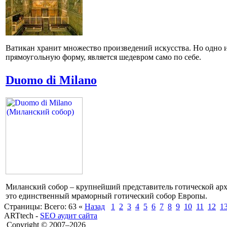
Ватикан хранит множество произведений искусства. Но одно 
прямоугольную форму, является шедевром само по себе.
Duomo di Milano
Миланский собор – крупнейший представитель готической арх
это единственный мраморный готический собор Европы.
Страницы:
Всего: 63
«
Назад
1
2
3
4
5
6
7
8
9
10
11
12
1
ARTtech -
SEO аудит сайта
Copyright © 2007–2026