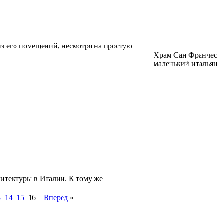
из его помещений, несмотря на простую
Храм Сан Франческ
маленький италья
итектуры в Италии. К тому же
3
14
15
16
Вперед
»