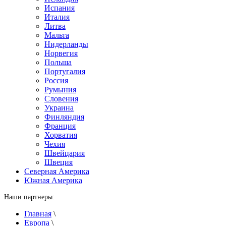
Испания
Италия
Литва
Мальта
Нидерланды
Норвегия
Польша
Португалия
Россия
Румыния
Словения
Украина
Финляндия
Франция
Хорватия
Чехия
Швейцария
Швеция
Северная Америка
Южная Америка
Наши партнеры:
Главная
\
Европа
\