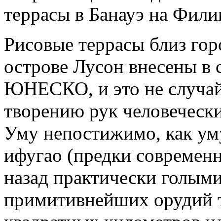
террасы в Банауэ на Фили
Рисовые террасы близ го
острове Лусон внесены в 
ЮНЕСКО, и это не случай
творению рук человечески
Уму непостижимо, как ум
ифугао (предки современ
назад практически голым
примитивнейших орудий тр