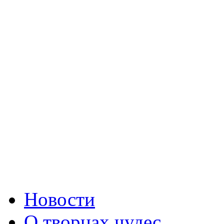
Новости
О творцах чудес