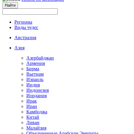
Регионы
Виды чудес
Австралия
Азия
Азербайджан
Армения
Бирма
Вьетнам
Израиль
Индия
Индонезия
Иордания
Ирак
Иран
Камбоджа
Китай
Ливан
Малайзия
Объединенные Арабские Эмираты