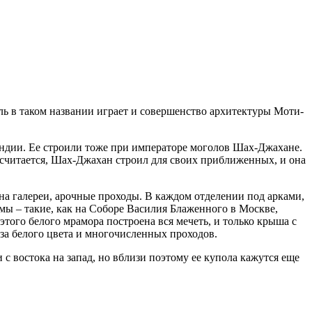
ль в таком названии играет и совершенство архитектуры Моти-
 Индии. Ее строили тоже при императоре моголов Шах-Джахане.
считается, Шах-Джахан строил для своих приближенных, и она
на галереи, арочные проходы. В каждом отделении под арками,
мы – такие, как на Соборе Василия Блаженного в Москве,
ого белого мрамора построена вся мечеть, и только крыша с
-за белого цвета и многочисленных проходов.
с востока на запад, но вблизи поэтому ее купола кажутся еще