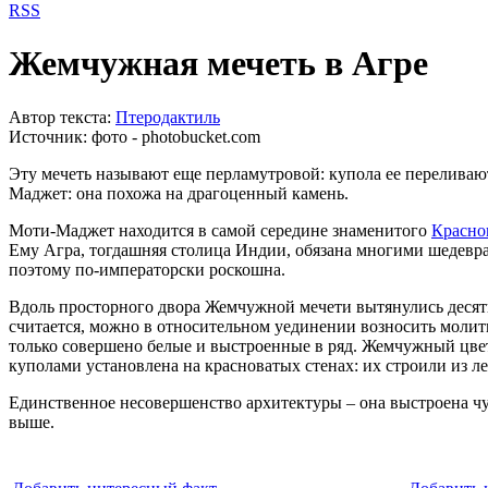
RSS
Жемчужная мечеть в Агре
Автор текста:
Птеродактиль
Источник:
фото - photobucket.com
Эту мечеть называют еще перламутровой: купола ее переливаю
Маджет: она похожа на драгоценный камень.
Моти-Маджет находится в самой середине знаменитого
Красно
Ему Агра, тогдашняя столица Индии, обязана многими шедевра
поэтому по-императорски роскошна.
Вдоль просторного двора Жемчужной мечети вытянулись десять
считается, можно в относительном уединении возносить молит
только совершено белые и выстроенные в ряд. Жемчужный цвет
куполами установлена на красноватых стенах: их строили из ле
Единственное несовершенство архитектуры – она выстроена чуть
выше.