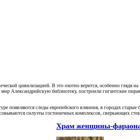
ческой цивилизацией. В это охотно верится, особенно глядя н
ь мир Александрийскую библиотеку, построили гигантские пирам
туре появляются следы европейского вляиния, в городах старые
совываются силуэты гостиничных комплексов, сверкающих стек
Храм женщины-фараон