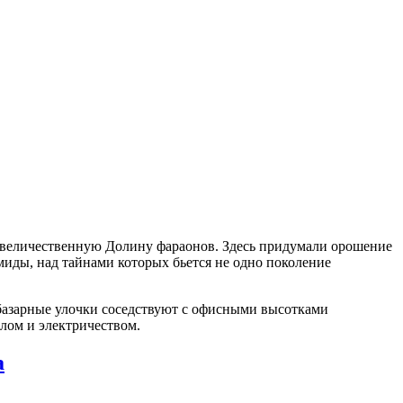
а величественную Долину фараонов. Здесь придумали орошение
иды, над тайнами которых бьется не одно поколение
 базарные улочки соседствуют с офисными высотками
лом и электричеством.
а