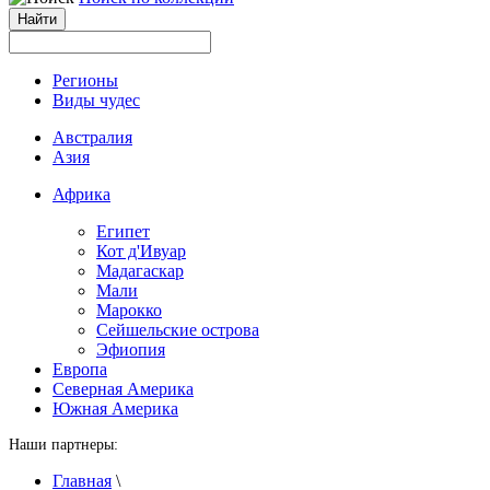
Регионы
Виды чудес
Австралия
Азия
Африка
Египет
Кот д'Ивуар
Мадагаскар
Мали
Марокко
Сейшельские острова
Эфиопия
Европа
Северная Америка
Южная Америка
Наши партнеры:
Главная
\