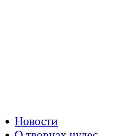
Новости
О творцах чудес