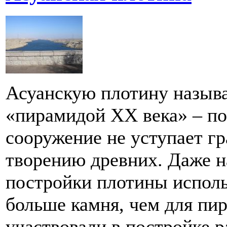
Асуанскую плотину назыв
«пирамидой XX века» – п
сооружение не уступает г
творению древних. Даже н
постройки плотины исполь
больше камня, чем для п
участвовали в постройке 