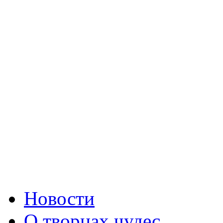
Новости
О творцах чудес