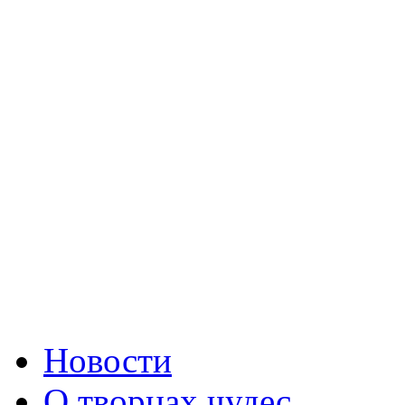
Новости
О творцах чудес