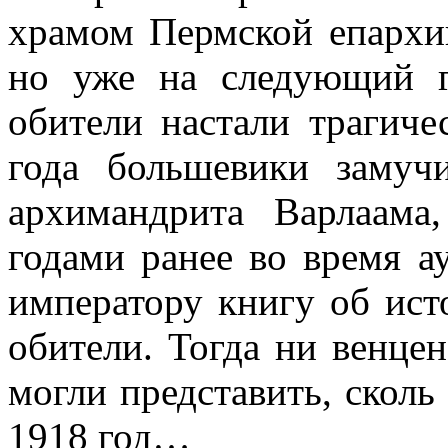
храмом Пермской епархи
но уже на следующий г
обители настали трагиче
года большевики заму
архимандрита Варлаама
годами ранее во время а
императору книгу об ис
обители. Тогда ни венцен
могли представить, сколь
1918 год…