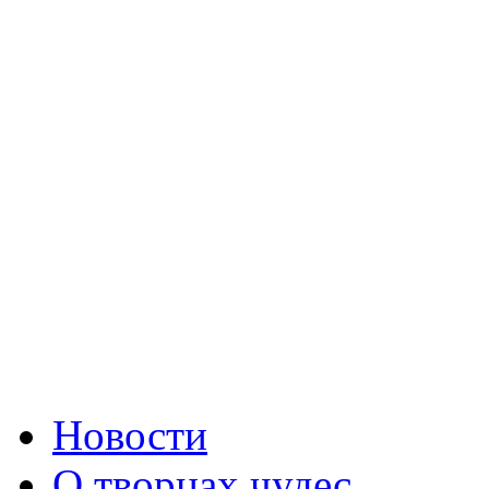
Новости
О творцах чудес