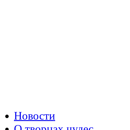
Новости
О творцах чудес