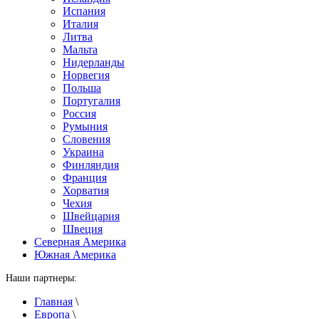
Испания
Италия
Литва
Мальта
Нидерланды
Норвегия
Польша
Португалия
Россия
Румыния
Словения
Украина
Финляндия
Франция
Хорватия
Чехия
Швейцария
Швеция
Северная Америка
Южная Америка
Наши партнеры:
Главная
\
Европа
\