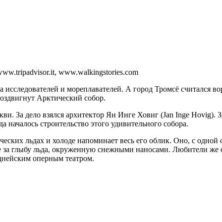
www.tripadvisor.it, www.walkingstories.com
а исследователей и мореплавателей. А город Тромсё считался в
воздвигнут Арктический собор.
и. За дело взялся архитектор Ян Инге Ховиг (Jan Inge Hovig). З
да началось строительство этого удивительного собора.
еских льдах и холоде напоминает весь его облик. Оно, с одной 
ие за глыбу льда, окруженную снежными наносами. Любители же
иднейским оперным театром.