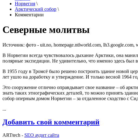
Норвегия
\
Арктический собор
\
Комментарии
Северные молитвы
Источник:
фото - uit.no, homepage.ntlworld.com, lh3.google.com, 
В Норвегии всегда чувствовалось дыхание Арктики, она манил
полярные экспедиции. Не удивительно, что именно здесь был 
В 1955 году в Тромсё было решено построить здание новой церкв
лет ушло на доработку и утверждение. И только весной 1964 го
Это сооружение отлично оправдывает свое название – об арктич
знать таких этнографических деталей, то можно принять здан
собор оперным домом Норвегии – за отдаленное сходство с С
...
Добавить свой комментарий
ARTtech -
SEO аудит сайта