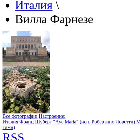
Италия
\
Вилла Фарнезе
Все фотографии
Настроение:
Италия
Франц Шуберт "Ave Maria" (исп. Робертино Лоретти)
М
гимн)
RSS