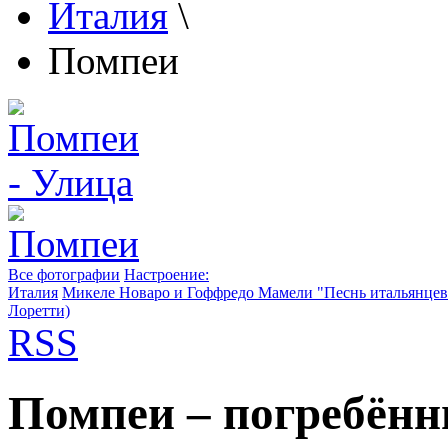
Италия
\
Помпеи
Все фотографии
Настроение:
Италия
Микеле Новаро и Гоффредо Мамели "Песнь итальянцев
Лоретти)
RSS
Помпеи – погребённ