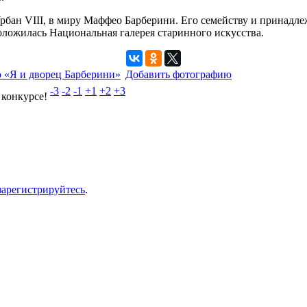
Урбан VIII, в миру Маффео Барберини. Его семейству и принад
оложилась Национальная галерея старинного искусства.
 «Я и дворец Барберини»
Добавить фотографию
-3
-2
-1
+1
+2
+3
 конкурсе!
зарегистрируйтесь
.