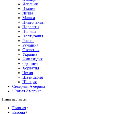
Испания
Италия
Литва
Мальта
Нидерланды
Норвегия
Польша
Португалия
Россия
Румыния
Словения
Украина
Финляндия
Франция
Хорватия
Чехия
Швейцария
Швеция
Северная Америка
Южная Америка
Наши партнеры:
Главная
\
Европа
\