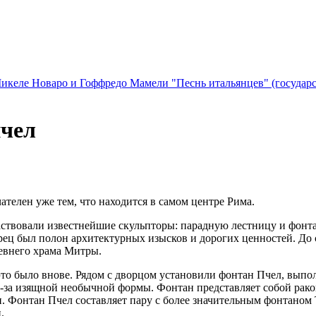
икеле Новаро и Гоффредо Мамели "Песнь итальянцев" (государ
пчел
телен уже тем, что находится в самом центре Рима.
участвовали известнейшие скульпторы: парадную лестницу и фон
ц был полон архитектурных изысков и дорогих ценностей. До си
ревнего храма Митры.
 это было внове. Рядом с дворцом установили фонтан Пчел, вып
 из-за изящной необычной формы. Фонтан представляет собой ра
. Фонтан Пчел составляет пару с более значительным фонтаном Тр
.