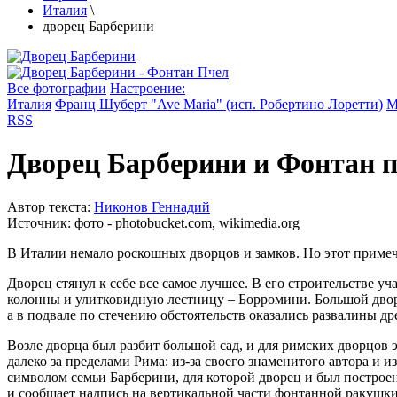
Италия
\
дворец Барберини
Все фотографии
Настроение:
Италия
Франц Шуберт "Ave Maria" (исп. Робертино Лоретти)
М
RSS
Дворец Барберини и Фонтан 
Автор текста:
Никонов Геннадий
Источник:
фото - photobucket.com, wikimedia.org
В Италии немало роскошных дворцов и замков. Но этот примеча
Дворец стянул к себе все самое лучшее. В его строительстве 
колонны и улитковидную лестницу – Борромини. Большой дворе
а в подвале по стечению обстоятельств оказались развалины д
Возле дворца был разбит большой сад, и для римских дворцов
далеко за пределами Рима: из-за своего знаменитого автора и
символом семьи Барберини, для которой дворец и был построен
и сообщает надпись на вертикальной части фонтанной ракушки