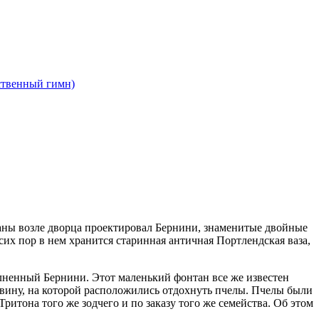
ственный гимн)
таны возле дворца проектировал Бернини, знаменитые двойные
х пор в нем хранится старинная античная Портлендская ваза,
олненный Бернини. Этот маленький фонтан все же известен
ковину, на которой расположились отдохнуть пчелы. Пчелы были
итона того же зодчего и по заказу того же семейства. Об этом