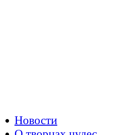
Новости
О творцах чудес