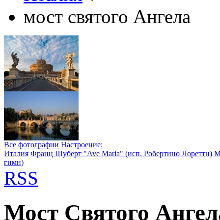
мост святого Ангела
Все фотографии
Настроение:
Италия
Франц Шуберт "Ave Maria" (исп. Робертино Лоретти)
М
гимн)
RSS
Мост Святого Ангел