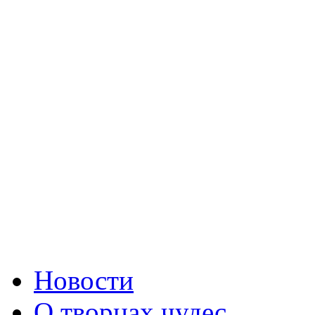
Новости
О творцах чудес