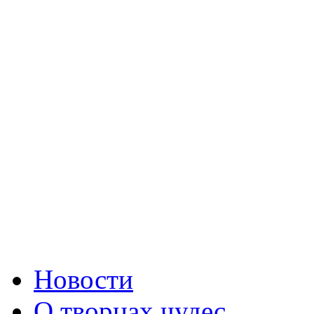
Новости
О творцах чудес