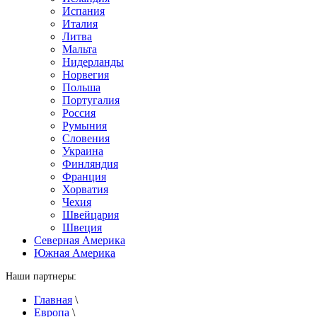
Испания
Италия
Литва
Мальта
Нидерланды
Норвегия
Польша
Португалия
Россия
Румыния
Словения
Украина
Финляндия
Франция
Хорватия
Чехия
Швейцария
Швеция
Северная Америка
Южная Америка
Наши партнеры:
Главная
\
Европа
\