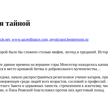
я тайной
e.net, www.sacredfrance.com, mysticspot.bestpersons.ru
рой было бы сложено столько мифов, легенд и преданий. Истор
В те давние времена на вершине горы Монсегюр находилось капи
ился в место кровавой битвы и добровольного мученичества…
нгедоке, начало распространяться религиозное учение катаров,
ерженцев среди людей всех возрастов, сословий и профессий. К
тхого Завета и церковных таинств, стремлением к аскетизму, чи
ми, и Папа Римский благословил против них крестовый поход.