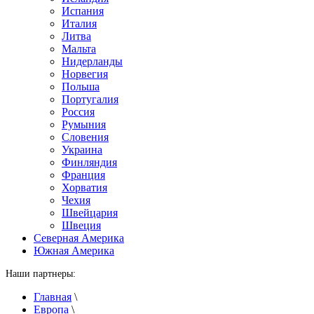
Испания
Италия
Литва
Мальта
Нидерланды
Норвегия
Польша
Португалия
Россия
Румыния
Словения
Украина
Финляндия
Франция
Хорватия
Чехия
Швейцария
Швеция
Северная Америка
Южная Америка
Наши партнеры:
Главная
\
Европа
\