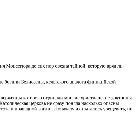
ия Монсегюра до сих пор овеяна тайной, которую вряд ли
ще богини Белиссены, кельтского аналога финикийской
 приверженцы которого отрицали многие христианские доктрины
атолическая церковь не сразу поняла насколько опасны
стоте и праведной жизни. Поначалу их пытались увещевать, но