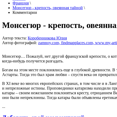
Франция
\
Монсегюр - крепость, овеянная тайной
\
Комментарии
Монсегюр - крепость, овеянна
Автор текста:
Коробенникова Юлия
Автор фотографий:
zamnoy.com, findmapplaces.com, www.my-articl
Монсегюр… Пожалуй, нет другой французской крепости, о кото
когда-нибудь получится разгадать.
Богам на этом месте поклонялись еще в глубокой древности. 
Астарты. Тогда это был храм любви – спустя века он преврат
В XI веке во многих европейских странах, в том числе и в Ла
и непреложные истины. Проповедники катаризма находили прив
катары – своим нежеланием поклоняться кресту, отрицанием Ве
они были непреклонны. Тогда катары были объявлены еретика
...