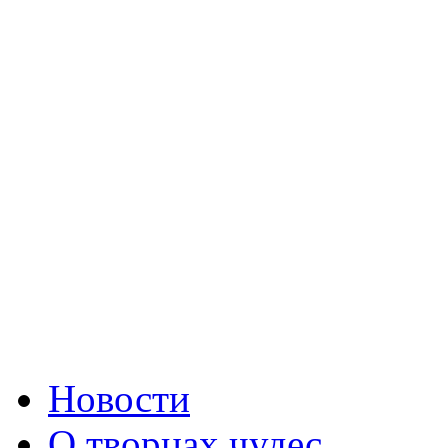
Новости
О творцах чудес