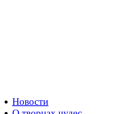
Новости
О творцах чудес