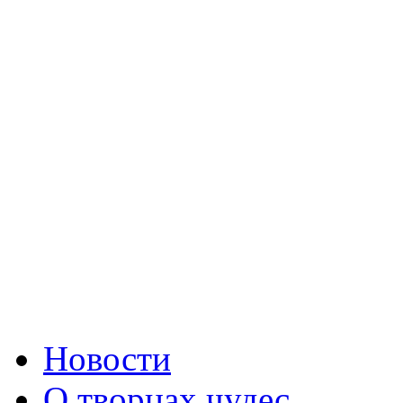
Новости
О творцах чудес