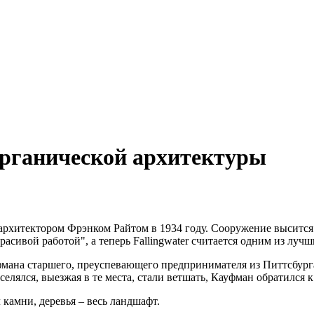
органической архитектуры
архитектором Фрэнком Райтом в 1934 году. Сооружение высится 
асивой работой", а теперь Fallingwater считается одним из луч
ана старшего, преуспевающего предпринимателя из Питтсбурга.
лялся, выезжая в те места, стали ветшать, Кауфман обратился к
 камни, деревья – весь ландшафт.