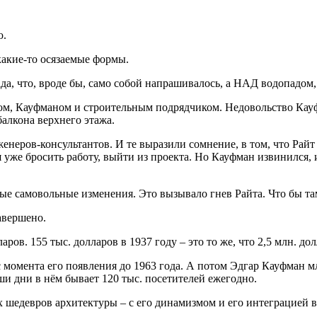
ю.
какие-то осязаемые формы.
ада, что, вроде бы, само собой напрашивалось, а НАД водопадом,
м, Кауфманом и строительным подрядчиком. Недовольство Кауфма
алкона верхнего этажа.
неров-консультантов. И те выразили сомнение, в том, что Райт
лся уже бросить работу, выйти из проекта. Но Кауфман извинился
ые самовольные изменения. Это вызывало гнев Райта. Что бы та
авершено.
ов. 155 тыс. долларов в 1937 году – это то же, что 2,5 млн. дол
 момента его появления до 1963 года. А потом Эдгар Кауфман 
ши дни в нём бывает 120 тыс. посетителей ежегодно.
х шедевров архитектуры – с его динамизмом и его интеграцией 