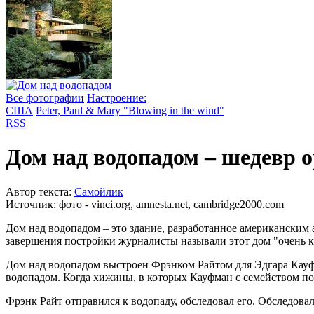
Все фотографии
Настроение:
США
Peter, Paul & Mary "Blowing in the wind"
RSS
Дом над водопадом – шедевр 
Автор текста:
Самойлик
Источник:
фото - vinci.org, amnesta.net, cambridge2000.com
Дом над водопадом – это здание, разработанное американским 
завершения постройки журналисты называли этот дом "очень кр
Дом над водопадом выстроен Фрэнком Райтом для Эдгара Кауфм
водопадом. Когда хижины, в которых Кауфман с семейством посе
Фрэнк Райт отправился к водопаду, обследовал его. Обследовал