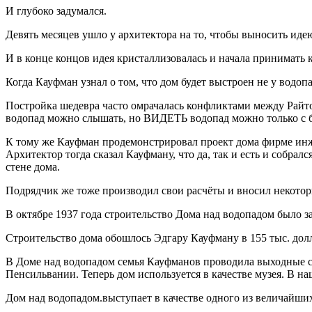
И глубоко задумался.
Девять месяцев ушло у архитектора на то, чтобы выносить иде
И в конце концов идея кристаллизовалась и начала принимать 
Когда Кауфман узнал о том, что дом будет выстроен не у водоп
Постройка шедевра часто омрачалась конфликтами между Райто
водопад можно слышать, но ВИДЕТЬ водопад можно только с б
К тому же Кауфман продемонстрировал проект дома фирме инже
Архитектор тогда сказал Кауфману, что да, так и есть и собра
стене дома.
Подрядчик же тоже производил свои расчёты и вносил некотор
В октябре 1937 года строительство Дома над водопадом было з
Строительство дома обошлось Эдгару Кауфману в 155 тыс. доллар
В Доме над водопадом семья Кауфманов проводила выходные с
Пенсильвании. Теперь дом используется в качестве музея. В на
Дом над водопадом.выступает в качестве одного из величайши