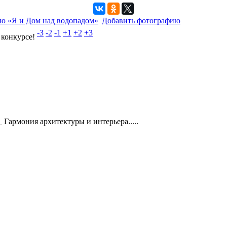
ю «Я и Дом над водопадом»
Добавить фотографию
-3
-2
-1
+1
+2
+3
 конкурсе!
 Гармония архитектуры и интерьера.....