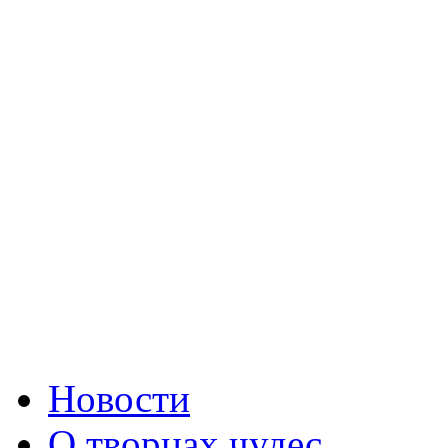
Новости
О творцах чудес