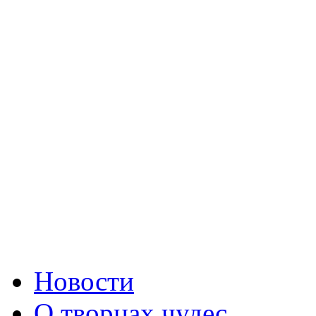
Новости
О творцах чудес