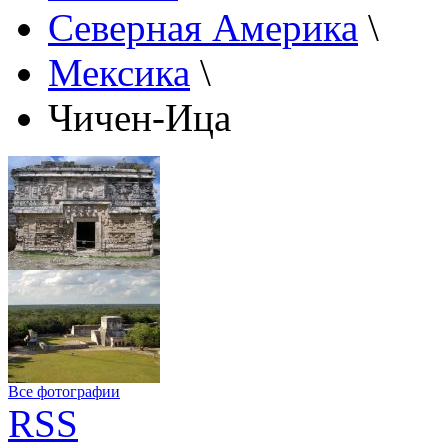
Северная Америка
\
Мексика
\
Чичен-Ица
Все фотографии
RSS