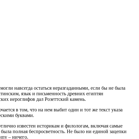
могли навсегда остаться неразгаданными, если бы не была
атинским, язык и письменность древних египтян
ских иероглифов дал Розеттский камень.
ается в том, что на нем выбит один и тот же текст указа
ескими буквами.
 отлично известен историкам и филологам, включая самые
сь была полная беспросветность. Не было ни единой зацепки
ипу – ничего.