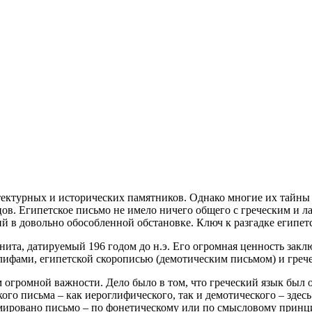
тектурных и исторических памятников. Однако многие их тайны 
в. Египетское письмо не имело ничего общего с греческим и л
й в довольно обособленной обстановке. Ключ к разгадке египет
ита, датируемый 196 годом до н.э. Его огромная ценность заключ
лифами, египетской скорописью (демотическим письмом) и греч
м огромной важности. Дело было в том, что греческий язык был
кого письма – как иероглифического, так и демотического – зде
рмировано письмо – по фонетическому или по смысловому принц