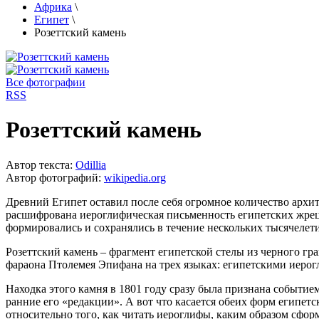
Африка
\
Египет
\
Розеттский камень
Все фотографии
RSS
Розеттский камень
Автор текста:
Odillia
Автор фотографий:
wikipedia.org
Древний Египет оставил после себя огромное количество архи
расшифрована иероглифическая письменность египетских жрецо
формировались и сохранялись в течение нескольких тысячелети
Розеттский камень – фрагмент египетской стелы из черного гран
фараона Птолемея Эпифана на трех языках: египетскими иерог
Находка этого камня в 1801 году сразу была признана событие
ранние его «редакции». А вот что касается обеих форм египетс
относительно того, как читать иероглифы, каким образом сфо