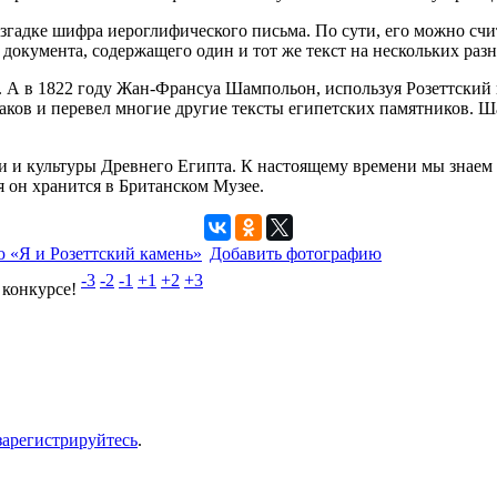
разгадке шифра иероглифического письма. По сути, его можно сч
 документа, содержащего один и тот же текст на нескольких раз
А в 1822 году Жан-Франсуа Шампольон, используя Розеттский ка
наков и перевел многие другие тексты египетских памятников. 
и и культуры Древнего Египта. К настоящему времени мы знаем
я он хранится в Британском Музее.
 «Я и Розеттский камень»
Добавить фотографию
-3
-2
-1
+1
+2
+3
 конкурсе!
зарегистрируйтесь
.