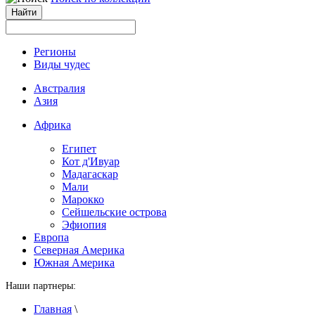
Регионы
Виды чудес
Австралия
Азия
Африка
Египет
Кот д'Ивуар
Мадагаскар
Мали
Марокко
Сейшельские острова
Эфиопия
Европа
Северная Америка
Южная Америка
Наши партнеры:
Главная
\