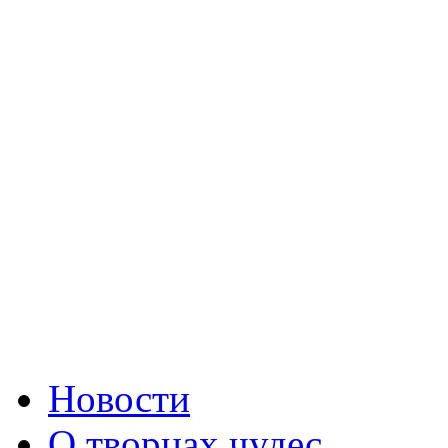
Новости
О творцах чудес