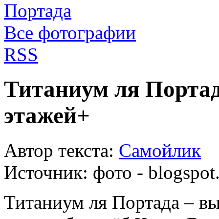
Все фотографии
RSS
Титаниум ля Портад
этажей+
Автор текста:
Самойлик
Источник:
фото - blogspot.
Титаниум ля Портада – в