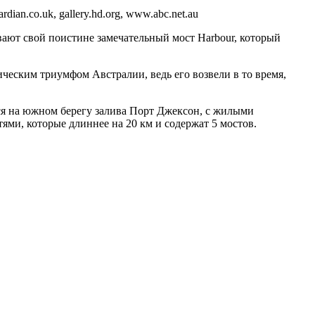
dian.co.uk, gallery.hd.org, www.abc.net.au
вают свой поистине замечательный мост Harbour, который
ическим триумфом Австралии, ведь его возвели в то время,
ся на южном берегу залива Порт Джексон, с жилыми
ями, которые длиннее на 20 км и содержат 5 мостов.