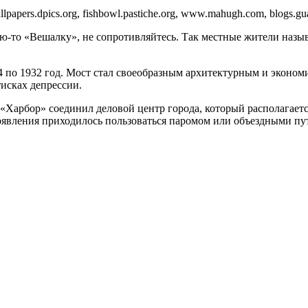
apers.dpics.org, fishbowl.pastiche.org, www.mahugh.com, blogs.guar
кую-то «Вешалку», не сопротивляйтесь. Так местные жители назы
24 по 1932 год. Мост стал своеобразным архитектурным и эконом
тисках депрессии.
«Харбор» соединил деловой центр города, который располагает
появления приходилось пользоваться паромом или объездными пут